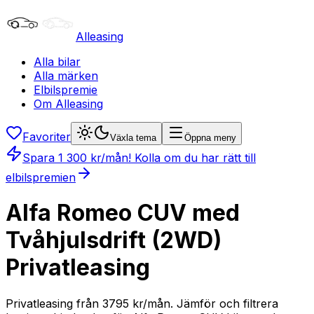
Alleasing
Alla bilar
Alla märken
Elbilspremie
Om Alleasing
Favoriter
Växla tema
Öppna meny
Spara
1 300
kr/mån
! Kolla om du har rätt till
elbilspremien
Alfa Romeo CUV med
Tvåhjulsdrift (2WD)
Privatleasing
Privatleasing från 3795 kr/mån. Jämför och filtrera