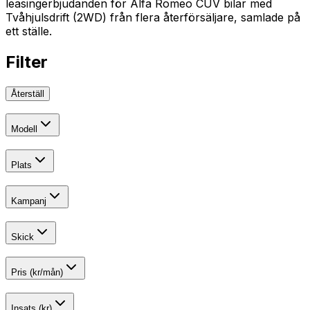
leasingerbjudanden för Alfa Romeo CUV bilar med
Tvåhjulsdrift (2WD) från flera återförsäljare, samlade på
ett ställe.
Filter
Återställ
Modell
Plats
Kampanj
Skick
Pris (kr/mån)
Insats (kr)