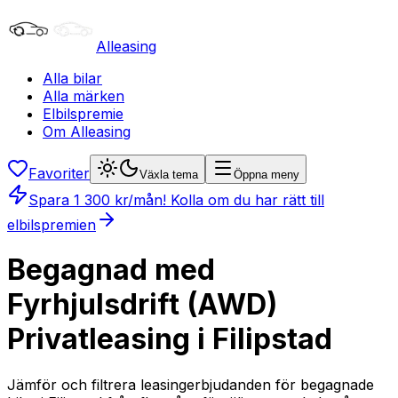
Alleasing
Alla bilar
Alla märken
Elbilspremie
Om Alleasing
Favoriter
Växla tema
Öppna meny
Spara
1 300
kr/mån
! Kolla om du har rätt till
elbilspremien
Begagnad med
Fyrhjulsdrift (AWD)
Privatleasing i Filipstad
Jämför och filtrera leasingerbjudanden för begagnade