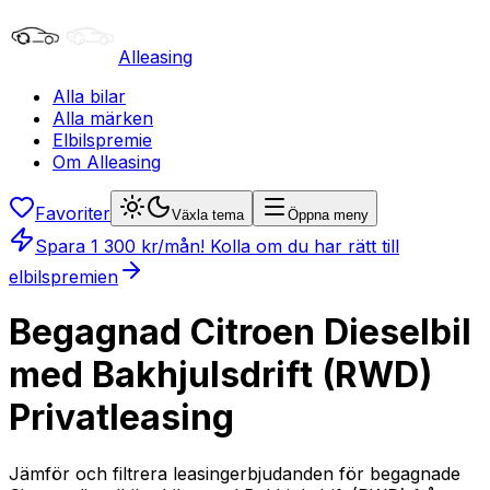
Alleasing
Alla bilar
Alla märken
Elbilspremie
Om Alleasing
Favoriter
Växla tema
Öppna meny
Spara
1 300
kr/mån
! Kolla om du har rätt till
elbilspremien
Begagnad Citroen Dieselbil
med Bakhjulsdrift (RWD)
Privatleasing
Jämför och filtrera leasingerbjudanden för begagnade