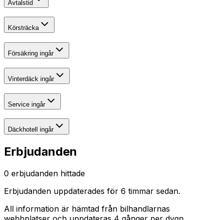
Avtalstid
Körsträcka
Försäkring ingår
Vinterdäck ingår
Service ingår
Däckhotell ingår
Erbjudanden
0
erbjudanden hittade
Erbjudanden uppdaterades
för 6 timmar sedan
.
All information är hämtad från bilhandlarnas
webbplatser och uppdateras 4 gånger per dygn.