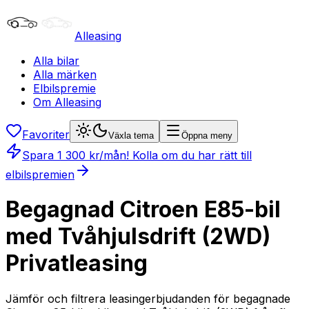
Alleasing
Alla bilar
Alla märken
Elbilspremie
Om Alleasing
Favoriter
Växla tema
Öppna meny
Spara
1 300
kr/mån
! Kolla om du har rätt till
elbilspremien
Begagnad Citroen E85-bil
med Tvåhjulsdrift (2WD)
Privatleasing
Jämför och filtrera leasingerbjudanden för begagnade