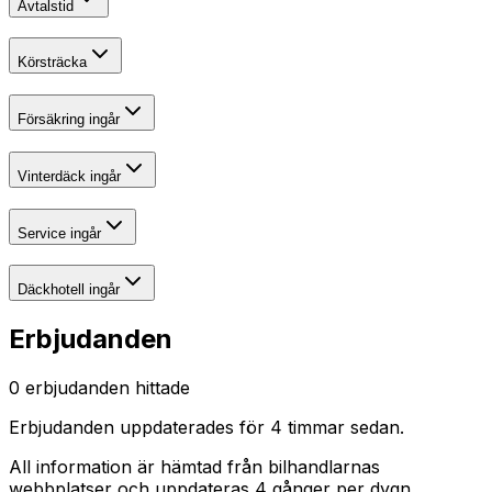
Avtalstid
Körsträcka
Försäkring ingår
Vinterdäck ingår
Service ingår
Däckhotell ingår
Erbjudanden
0
erbjudanden hittade
Erbjudanden uppdaterades
för 4 timmar sedan
.
All information är hämtad från bilhandlarnas
webbplatser och uppdateras 4 gånger per dygn.