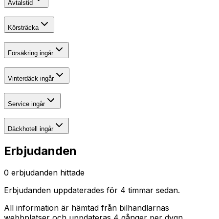
Avtalstid
Körsträcka
Försäkring ingår
Vinterdäck ingår
Service ingår
Däckhotell ingår
Erbjudanden
0
erbjudanden hittade
Erbjudanden uppdaterades
för 4 timmar sedan
.
All information är hämtad från bilhandlarnas
webbplatser och uppdateras 4 gånger per dygn.