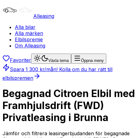
Alleasing
Alla bilar
Alla märken
Elbilspremie
Om Alleasing
Favoriter
Växla tema
Öppna meny
Spara
1 300
kr/mån
! Kolla om du har rätt till
elbilspremien
Begagnad Citroen Elbil med
Framhjulsdrift (FWD)
Privatleasing i Brunna
Jämför och filtrera leasingerbjudanden för begagnade