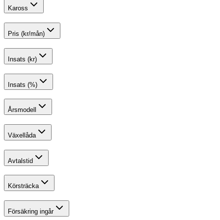
Kaross
Pris (kr/mån)
Insats (kr)
Insats (%)
Årsmodell
Växellåda
Avtalstid
Körsträcka
Försäkring ingår