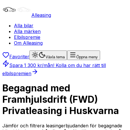
Alleasing
Alla bilar
Alla märken
Elbilspremie
Om Alleasing
Favoriter
Växla tema
Öppna meny
Spara
1 300
kr/mån
! Kolla om du har rätt till
elbilspremien
Begagnad med
Framhjulsdrift (FWD)
Privatleasing i Huskvarna
Jämför och filtrera leasingerbjudanden för begagnade