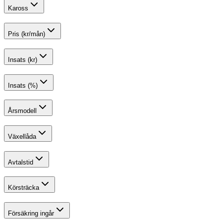
Kaross
Pris (kr/mån)
Insats (kr)
Insats (%)
Årsmodell
Växellåda
Avtalstid
Körsträcka
Försäkring ingår