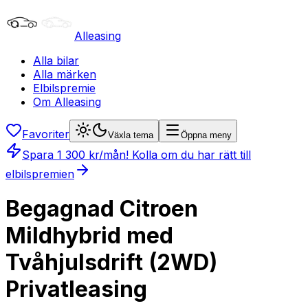
Alleasing
Alla bilar
Alla märken
Elbilspremie
Om Alleasing
Favoriter
Växla tema
Öppna meny
Spara
1 300
kr/mån
! Kolla om du har rätt till
elbilspremien
Begagnad Citroen
Mildhybrid med
Tvåhjulsdrift (2WD)
Privatleasing