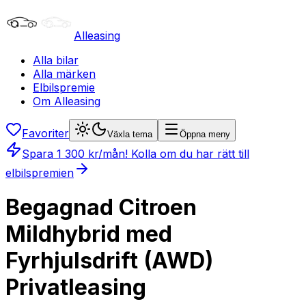
Alleasing
Alla bilar
Alla märken
Elbilspremie
Om Alleasing
Favoriter
Växla tema
Öppna meny
Spara
1 300
kr/mån
! Kolla om du har rätt till
elbilspremien
Begagnad Citroen
Mildhybrid med
Fyrhjulsdrift (AWD)
Privatleasing