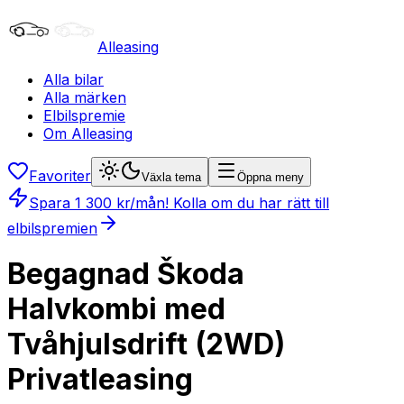
Alleasing
Alla bilar
Alla märken
Elbilspremie
Om Alleasing
Favoriter
Växla tema
Öppna meny
Spara
1 300
kr/mån
! Kolla om du har rätt till
elbilspremien
Begagnad Škoda
Halvkombi med
Tvåhjulsdrift (2WD)
Privatleasing