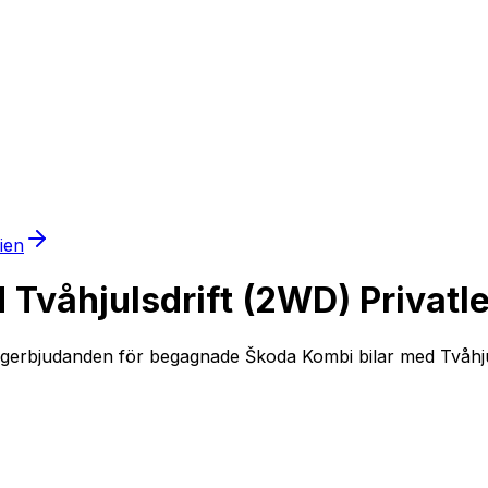
mien
våhjulsdrift (2WD) Privatl
ngerbjudanden för begagnade Škoda Kombi bilar med Tvåhjuls