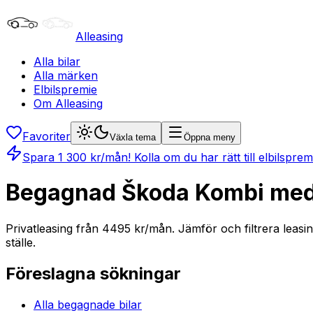
Alleasing
Alla bilar
Alla märken
Elbilspremie
Om Alleasing
Favoriter
Växla tema
Öppna meny
Spara
1 300
kr/mån
! Kolla om du har rätt till elbilspre
Begagnad Škoda Kombi med T
Privatleasing från 4495 kr/mån. Jämför och filtrera leasi
ställe.
Föreslagna sökningar
Alla begagnade bilar