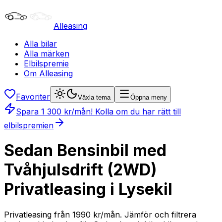
Alleasing
Alla bilar
Alla märken
Elbilspremie
Om Alleasing
Favoriter
Växla tema
Öppna meny
Spara
1 300
kr/mån
! Kolla om du har rätt till
elbilspremien
Sedan Bensinbil med
Tvåhjulsdrift (2WD)
Privatleasing i Lysekil
Privatleasing från 1990 kr/mån. Jämför och filtrera