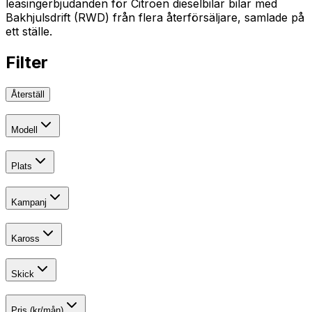
leasingerbjudanden för Citroen dieselbilar bilar med
Bakhjulsdrift (RWD) från flera återförsäljare, samlade på
ett ställe.
Filter
Återställ
Modell
Plats
Kampanj
Kaross
Skick
Pris (kr/mån)