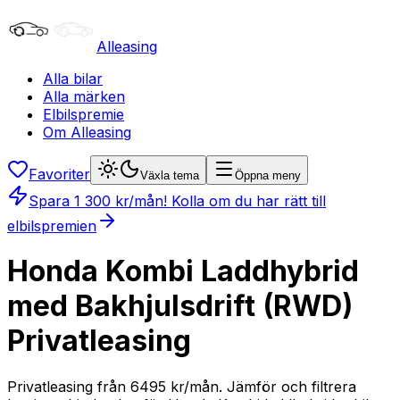
Alleasing
Alla bilar
Alla märken
Elbilspremie
Om Alleasing
Favoriter
Växla tema
Öppna meny
Spara
1 300
kr/mån
! Kolla om du har rätt till
elbilspremien
Honda Kombi Laddhybrid
med Bakhjulsdrift (RWD)
Privatleasing
Privatleasing från 6495 kr/mån. Jämför och filtrera