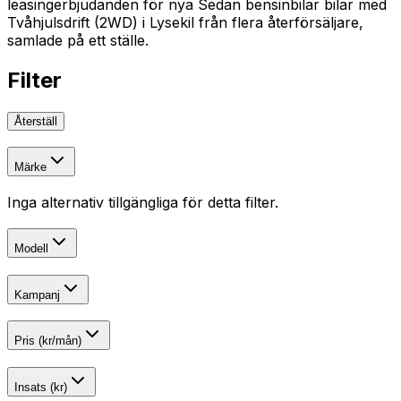
leasingerbjudanden för nya Sedan bensinbilar bilar med
Tvåhjulsdrift (2WD) i Lysekil från flera återförsäljare,
samlade på ett ställe.
Filter
Återställ
Märke
Inga alternativ tillgängliga för detta filter.
Modell
Kampanj
Pris (kr/mån)
Insats (kr)