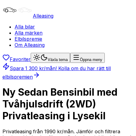
Alleasing
Alla bilar
Alla märken
Elbilspremie
Om Alleasing
Favoriter
Växla tema
Öppna meny
Spara
1 300
kr/mån
! Kolla om du har rätt till
elbilspremien
Ny Sedan Bensinbil med
Tvåhjulsdrift (2WD)
Privatleasing i Lysekil
Privatleasing från 1990 kr/mån. Jämför och filtrera