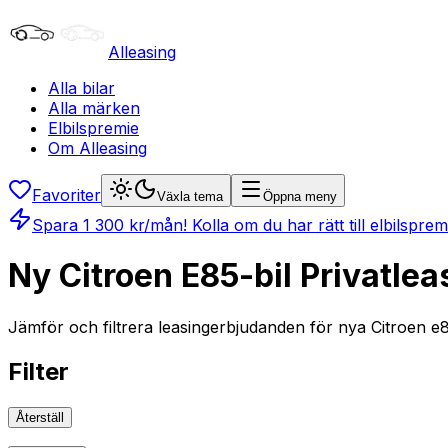
Alleasing
Alla bilar
Alla märken
Elbilspremie
Om Alleasing
Favoriter
Växla tema
Öppna meny
Spara
1 300
kr/mån
! Kolla om du har rätt till elbilspre
Ny Citroen E85-bil Privatlea
Jämför och filtrera leasingerbjudanden för nya Citroen e85-
Filter
Återställ