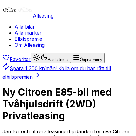
Alleasing
Alla bilar
Alla märken
Elbilspremie
Om Alleasing
Favoriter
Växla tema
Öppna meny
Spara
1 300
kr/mån
! Kolla om du har rätt till
elbilspremien
Ny Citroen E85-bil med
Tvåhjulsdrift (2WD)
Privatleasing
Jämför och filtrera leasingerbjudanden för nya Citroen