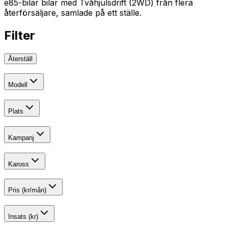
e85-bilar bilar med Tvåhjulsdrift (2WD) från flera
återförsäljare, samlade på ett ställe.
Filter
Återställ
Modell
Plats
Kampanj
Kaross
Pris (kr/mån)
Insats (kr)