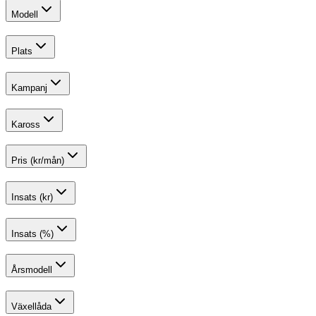
Modell
Plats
Kampanj
Kaross
Pris (kr/mån)
Insats (kr)
Insats (%)
Årsmodell
Växellåda