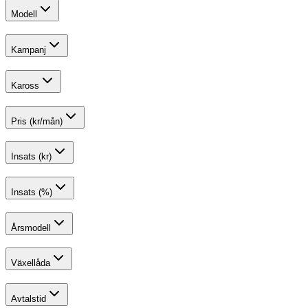
Modell
Kampanj
Kaross
Pris (kr/mån)
Insats (kr)
Insats (%)
Årsmodell
Växellåda
Avtalstid