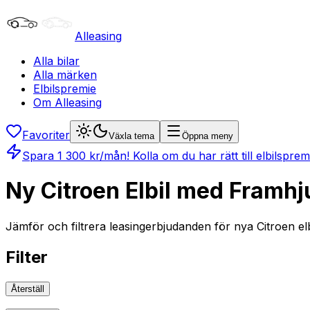
Alleasing
Alla bilar
Alla märken
Elbilspremie
Om Alleasing
Favoriter
Växla tema
Öppna meny
Spara
1 300
kr/mån
! Kolla om du har rätt till elbilspre
Ny Citroen Elbil med Framhj
Jämför och filtrera leasingerbjudanden för nya Citroen elbi
Filter
Återställ