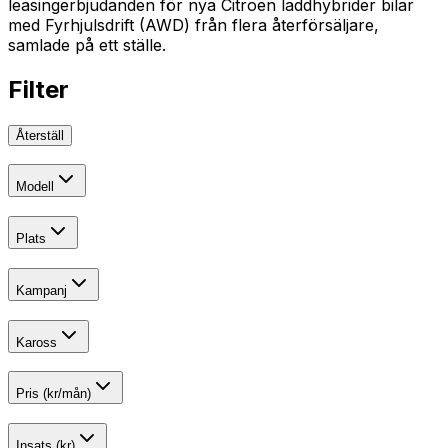
leasingerbjudanden för nya Citroen laddhybrider bilar
med Fyrhjulsdrift (AWD) från flera återförsäljare,
samlade på ett ställe.
Filter
Återställ
Modell
Plats
Kampanj
Kaross
Pris (kr/mån)
Insats (kr)