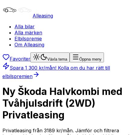
Alleasing
Alla bilar
Alla märken
Elbilspremie
Om Alleasing
Favoriter
Växla tema
Öppna meny
Spara
1 300
kr/mån
! Kolla om du har rätt till
elbilspremien
Ny Škoda Halvkombi med
Tvåhjulsdrift (2WD)
Privatleasing
Privatleasing från 3189 kr/mån. Jämför och filtrera