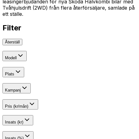
leasingerbjudanden för nya Škoda Halvkombi bilar med
Tvåhjulsdrift (2WD) från flera återförsäljare, samlade på
ett ställe.
Filter
Återställ
Modell
Plats
Kampanj
Pris (kr/mån)
Insats (kr)
Insats (%)