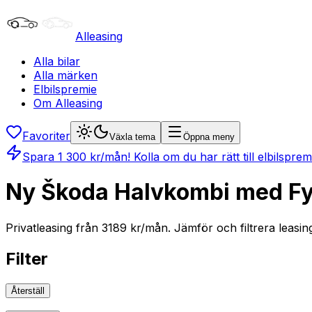
Alleasing
Alla bilar
Alla märken
Elbilspremie
Om Alleasing
Favoriter
Växla tema
Öppna meny
Spara
1 300
kr/mån
! Kolla om du har rätt till elbilspre
Ny Škoda Halvkombi med Fyr
Privatleasing från 3189 kr/mån. Jämför och filtrera leasin
Filter
Återställ