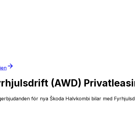
mien
hjulsdrift (AWD) Privatleas
gerbjudanden för nya Škoda Halvkombi bilar med Fyrhjulsdrif