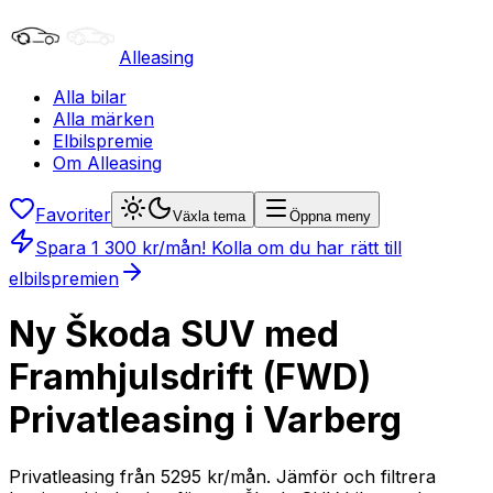
Alleasing
Alla bilar
Alla märken
Elbilspremie
Om Alleasing
Favoriter
Växla tema
Öppna meny
Spara
1 300
kr/mån
! Kolla om du har rätt till
elbilspremien
Ny Škoda SUV med
Framhjulsdrift (FWD)
Privatleasing i Varberg
Privatleasing från 5295 kr/mån. Jämför och filtrera