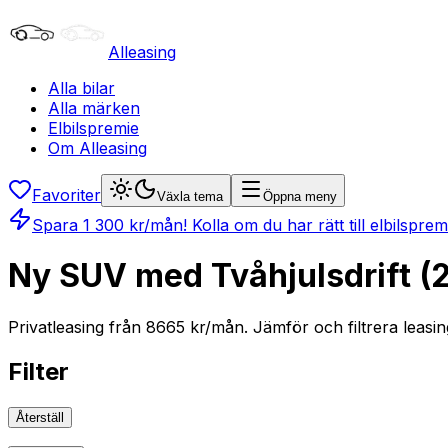
Alleasing
Alla bilar
Alla märken
Elbilspremie
Om Alleasing
Favoriter
Växla tema
Öppna meny
Spara
1 300
kr/mån
! Kolla om du har rätt till elbilspre
Ny SUV med Tvåhjulsdrift (2
Privatleasing från 8665 kr/mån. Jämför och filtrera leasin
Filter
Återställ