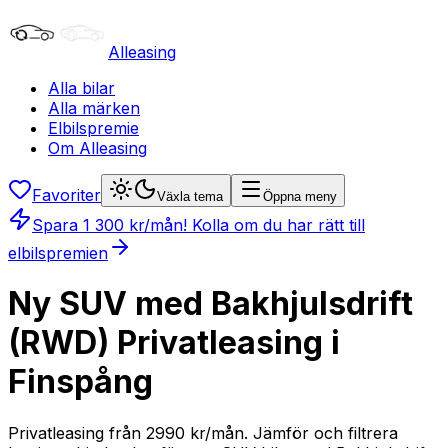
Alleasing
Alla bilar
Alla märken
Elbilspremie
Om Alleasing
Favoriter
Växla tema
Öppna meny
Spara
1 300
kr/mån
! Kolla om du har rätt till
elbilspremien
Ny SUV med Bakhjulsdrift
(RWD) Privatleasing i
Finspång
Privatleasing från 2990 kr/mån. Jämför och filtrera