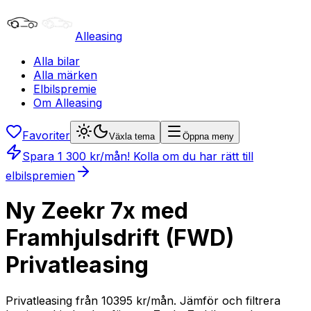
Alleasing
Alla bilar
Alla märken
Elbilspremie
Om Alleasing
Favoriter
Växla tema
Öppna meny
Spara
1 300
kr/mån
! Kolla om du har rätt till
elbilspremien
Ny Zeekr 7x med
Framhjulsdrift (FWD)
Privatleasing
Privatleasing från 10395 kr/mån. Jämför och filtrera