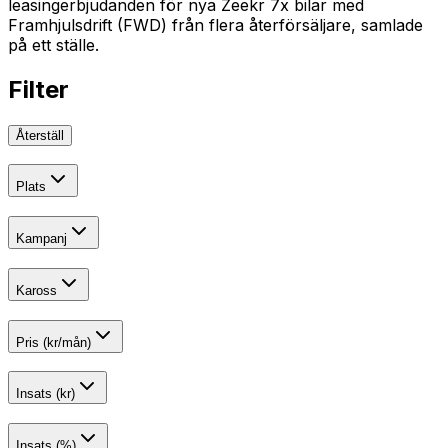
leasingerbjudanden för nya Zeekr 7x bilar med
Framhjulsdrift (FWD) från flera återförsäljare, samlade
på ett ställe.
Filter
Återställ
Plats
Kampanj
Kaross
Pris (kr/mån)
Insats (kr)
Insats (%)