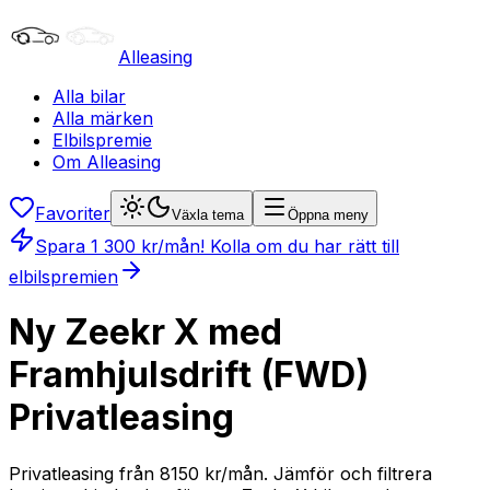
Alleasing
Alla bilar
Alla märken
Elbilspremie
Om Alleasing
Favoriter
Växla tema
Öppna meny
Spara
1 300
kr/mån
! Kolla om du har rätt till
elbilspremien
Ny Zeekr X med
Framhjulsdrift (FWD)
Privatleasing
Privatleasing från 8150 kr/mån. Jämför och filtrera