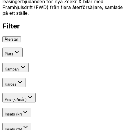
leasingerbjudanden för nya Zeekr X bilar med
Framhjulsdrift (FWD) från flera återförsäljare, samlade
på ett ställe.
Filter
Återställ
Plats
Kampanj
Kaross
Pris (kr/mån)
Insats (kr)
Insats (%)