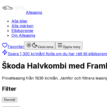
Alleasing
Alla bilar
Alla märken
Elbilspremie
Om Alleasing
Favoriter
Växla tema
Öppna meny
Spara
1 300
kr/mån
! Kolla om du har rätt till elbilspre
Škoda Halvkombi med Framhj
Privatleasing från 1836 kr/mån. Jämför och filtrera leasin
Filter
Återställ