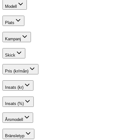
Modell
Plats
Kampanj
Skick
Pris (kr/mån)
Insats (kr)
Insats (%)
Årsmodell
Bränsletyp