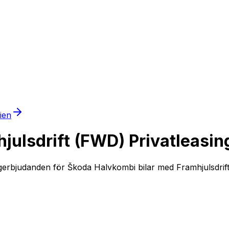
mien
ulsdrift (FWD) Privatleasin
gerbjudanden för Škoda Halvkombi bilar med Framhjulsdrift (