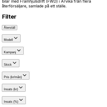
bilar med Framhjulsdrift (FWD) i Arvika från flera
återförsäljare, samlade på ett ställe.
Filter
Återställ
Modell
Kampanj
Skick
Pris (kr/mån)
Insats (kr)
Insats (%)