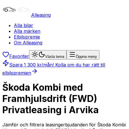
Alleasing
Alla bilar
Alla märken
Elbilspremie
Om Alleasing
Favoriter
Växla tema
Öppna meny
Spara
1 300
kr/mån
! Kolla om du har rätt till
elbilspremien
Škoda Kombi med
Framhjulsdrift (FWD)
Privatleasing i Arvika
Jämför och filtrera leasingerbjudanden för Škoda Kombi