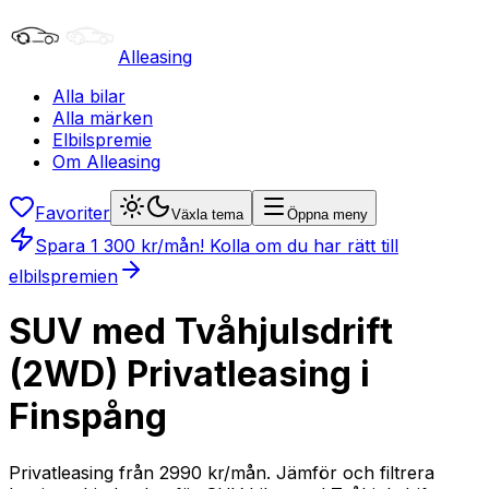
Alleasing
Alla bilar
Alla märken
Elbilspremie
Om Alleasing
Favoriter
Växla tema
Öppna meny
Spara
1 300
kr/mån
! Kolla om du har rätt till
elbilspremien
SUV med Tvåhjulsdrift
(2WD) Privatleasing i
Finspång
Privatleasing från 2990 kr/mån. Jämför och filtrera