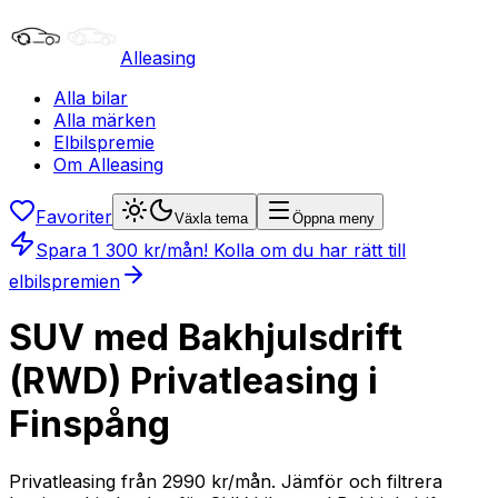
Alleasing
Alla bilar
Alla märken
Elbilspremie
Om Alleasing
Favoriter
Växla tema
Öppna meny
Spara
1 300
kr/mån
! Kolla om du har rätt till
elbilspremien
SUV med Bakhjulsdrift
(RWD) Privatleasing i
Finspång
Privatleasing från 2990 kr/mån. Jämför och filtrera