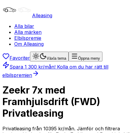
Alleasing
Alla bilar
Alla märken
Elbilspremie
Om Alleasing
Favoriter
Växla tema
Öppna meny
Spara
1 300
kr/mån
! Kolla om du har rätt till
elbilspremien
Zeekr 7x med
Framhjulsdrift (FWD)
Privatleasing
Privatleasing från 10395 kr/mån. Jämför och filtrera